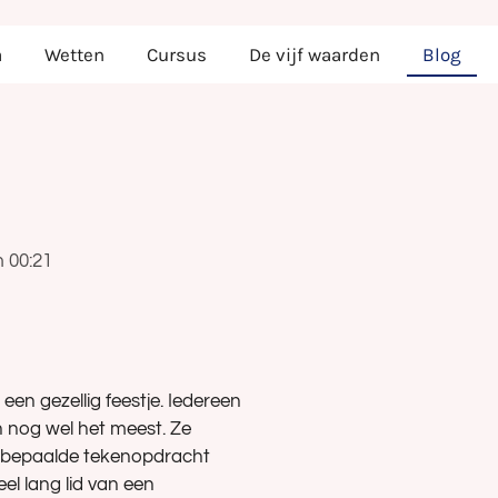
a
Wetten
Cursus
De vijf waarden
Blog
m 00:21
n gezellig feestje. Iedereen
 nog wel het meest. Ze
n bepaalde tekenopdracht
el lang lid van een