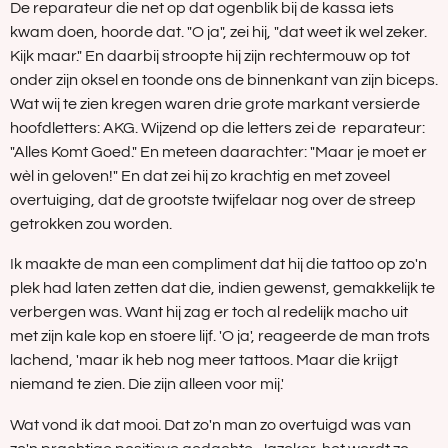
De reparateur die net op dat ogenblik bij de kassa iets
kwam doen, hoorde dat. "O ja", zei hij, "dat weet ik wel zeker.
Kijk maar." En daarbij stroopte hij zijn rechtermouw op tot
onder zijn oksel en toonde ons de binnenkant van zijn biceps.
Wat wij te zien kregen waren drie grote markant versierde
hoofdletters: AKG. Wijzend op die letters zei de reparateur:
"Alles Komt Goed." En meteen daarachter: "Maar je moet er
wèl in geloven!" En dat zei hij zo krachtig en met zoveel
overtuiging, dat de grootste twijfelaar nog over de streep
getrokken zou worden.
Ik maakte de man een compliment dat hij die tattoo op zo'n
plek had laten zetten dat die, indien gewenst, gemakkelijk te
verbergen was. Want hij zag er toch al redelijk macho uit
met zijn kale kop en stoere lijf. 'O ja', reageerde de man trots
lachend, 'maar ik heb nog meer tattoos. Maar die krijgt
niemand te zien. Die zijn alleen voor mij.'
Wat vond ik dat mooi. Dat zo'n man zo overtuigd was van