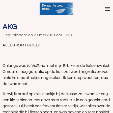
Ga
direct
naar
de
AKG
hoofdinhoud
Gepubliceerd op 21 mei 2021 om 17:31
ALLES KOMT GOED !
Onlangs was ik (VicToria) met mijn E-bike bij de fietsenwinkel.
Omdat er nog garantie op de fiets zat werd hij gratis en voor
niets helemaal netjes nagekeken. Ik kon erop wachten, dus
dat was mooi.
Terwijl ik braaf op mijn stoeltje bij de kassa zat kwam er nog
een klant binnen. Met deze man raakte ik in een geanimeerd
gesprek. Hij bleek een fervent fietser te zijn, wist alles over de
techniek die bij fietsen hoort, en was bovendien zeer positief